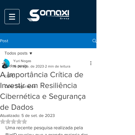
Post
Todos posts
Yuri Nogas
Todos posts
16 de ago. de 2023
2 min de leitura
A Importância Crítica de
LGPD
Investir em Resiliência
Ciber Seguranca
Cibernética e Segurança
de Dados
Atualizado:
5 de set. de 2023
Avaliado com NaN de 5 estrelas.
Uma recente pesquisa realizada pela 
BigID revelou que a grande maioria das 