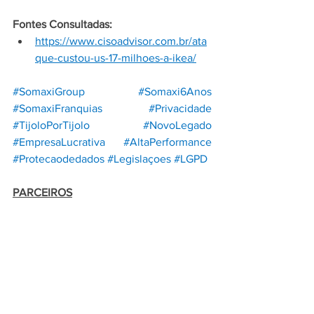
Fontes Consultadas:
https://www.cisoadvisor.com.br/ata
que-custou-us-17-milhoes-a-ikea/
#SomaxiGroup
#Somaxi6Anos
#SomaxiFranquias
#Privacidade
#TijoloPorTijolo
#NovoLegado
#EmpresaLucrativa
#AltaPerformance
#Protecaodedados
#Legislaçoes
#LGPD
PARCEIROS