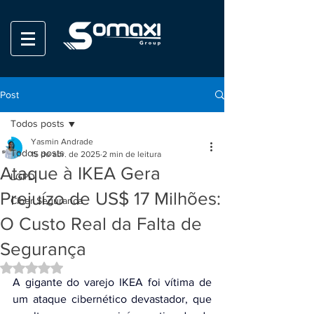
Post
Todos posts
Yasmin Andrade
Todos posts
15 de abr. de 2025
2 min de leitura
Ataque à IKEA Gera
LGPD
Prejuízo de US$ 17 Milhões:
Ciber Seguranca
O Custo Real da Falta de
Segurança
Avaliado com NaN de 5 estrelas.
A gigante do varejo IKEA foi vítima de 
um ataque cibernético devastador, que 