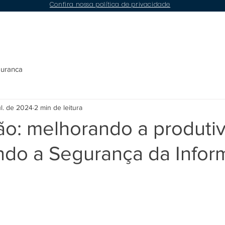
Confira nossa política de privacidade
Conteúdos
Compliance
LGPD
Contato
guranca
ul. de 2024
2 min de leitura
o: melhorando a produti
indo a Segurança da Info
e 5 estrelas.