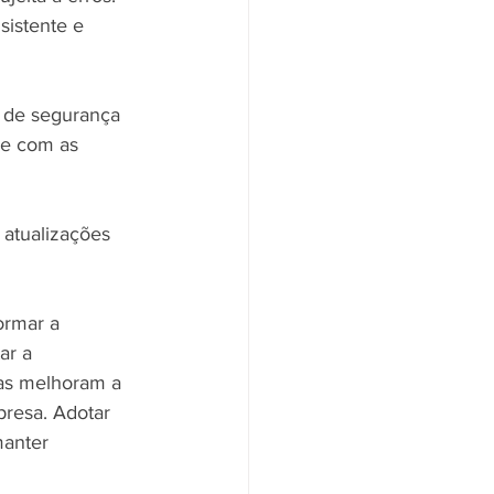
sistente e 
s de segurança 
de com as 
 atualizações 
ormar a 
r a 
nas melhoram a 
resa. Adotar 
anter 