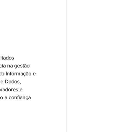
tados 
ia na gestão 
da Informação e 
e Dados, 
oradores e 
o a confiança 