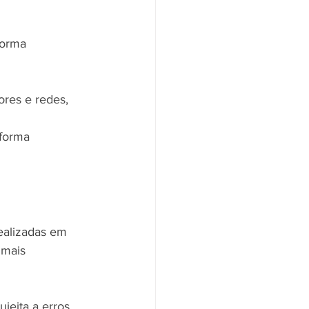
forma 
res e redes, 
 forma 
ealizadas em 
 mais 
eita a erros. 