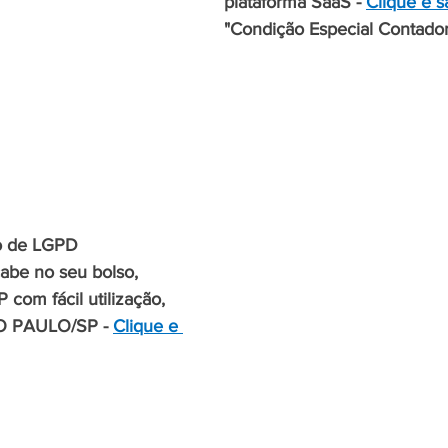
plataforma SaaS - 
Clique e s
"Condição Especial Contador
o de LGPD 
abe no seu bolso, 
com fácil utilização, 
O PAULO/SP - 
Clique e 