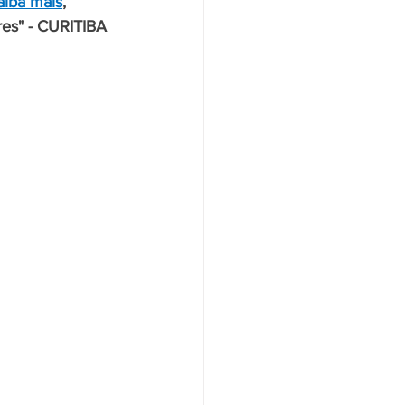
aiba mais
, 
es" - CURITIBA 