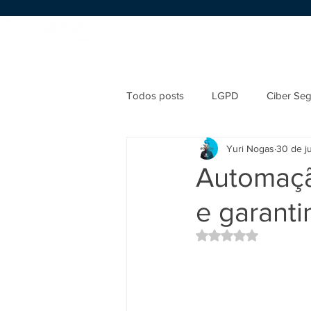
Início
Sobre nós
Serviços
Todos posts
LGPD
Ciber Se
Yuri Nogas
30 de j
Automaçã
e garant
Avaliado com NaN d