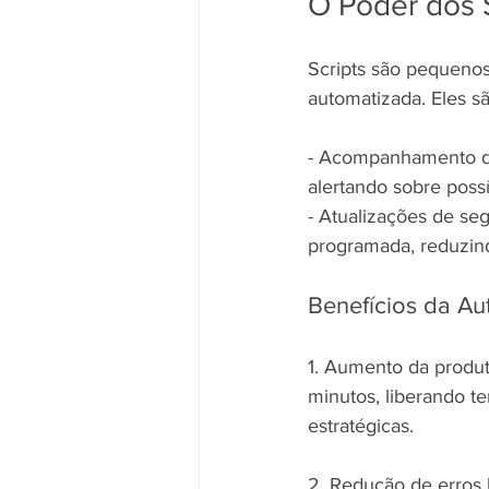
O Poder dos 
Scripts são pequeno
automatizada. Eles s
- Acompanhamento de 
alertando sobre poss
- Atualizações de se
programada, reduzind
Benefícios da A
1. Aumento da produt
minutos, liberando t
estratégicas.
2. Redução de erros h