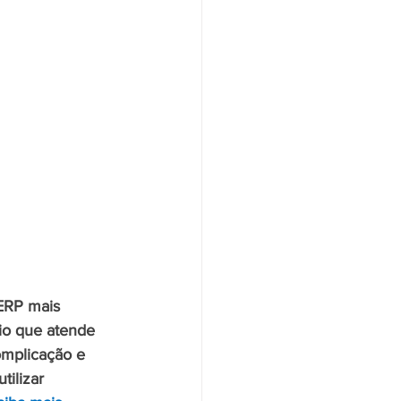
ERP mais 
io que atende 
mplicação e 
tilizar 