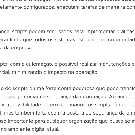
retamente configurados, executam tarefas de maneira con
ança: scripts podem ser usados para implementar prática
garantindo que todos os sistemas estejam em conformida
ça da empresa.
upta: com a automação, é possível realizar manutenções e
rcial, minimizando o impacto na operação.
o de scripts é uma ferramenta poderosa que pode transf
resas gerenciam a segurança da informação. Ao aumenta
zir a possibilidade de erros humanos, os scripts não ape
al, mas também fortalecem a postura de segurança da emp
sso importante para qualquer organização que busca se m
no ambiente digital atual.