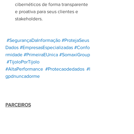
cibernéticos de forma transparente 
e proativa para seus clientes e 
stakeholders.
#SegurançaDaInformação
#ProtejaSeus
Dados
#EmpresasEspecializadas
#Confo
rmidade
#PrimeiraEUnica
#SomaxiGroup
#TijoloPorTijolo
#AltaPerformance
#Protecaodedados
#l
gpdnuncadorme
PARCEIROS