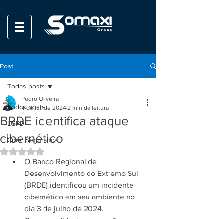
Post
Todos posts
Pedro Oliveira
Todos posts
4 de jul. de 2024
2 min de leitura
BRDE identifica ataque
LGPD
cibernético
Ciber Seguranca
Avaliado com NaN de 5 estrelas.
O Banco Regional de 
Desenvolvimento do Extremo Sul 
(BRDE) identificou um incidente 
cibernético em seu ambiente no 
dia 3 de julho de 2024.