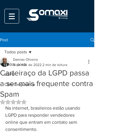
Post
Todos posts
Damiao Oliveira
Todos posts
5 de mai. de 2022
2 min de leitura
Carteiraço da LGPD passa
LGPD
a ser mais frequente contra
Ciber Seguranca
Spam
Avaliado com NaN de 5 estrelas.
Na internet, brasileiros estão usando 
LGPD para responder vendedores 
online que entram em contato sem 
consentimento.