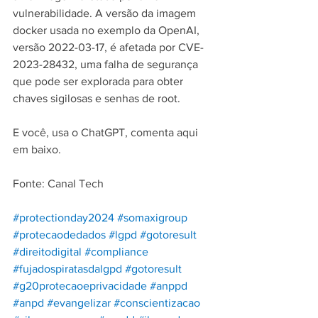
vulnerabilidade. A versão da imagem 
docker usada no exemplo da OpenAI, 
versão 2022-03-17, é afetada por CVE-
2023-28432, uma falha de segurança 
que pode ser explorada para obter 
chaves sigilosas e senhas de root.
E você, usa o ChatGPT, comenta aqui 
em baixo.
Fonte: Canal Tech
#protectionday2024
#somaxigroup
#protecaodedados
#lgpd
#gotoresult
#direitodigital
#compliance
#fujadospiratasdalgpd
#gotoresult
#g20protecaoeprivacidade
#anppd
#anpd
#evangelizar
#conscientizacao