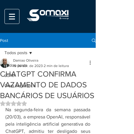
Post
Todos posts
Damiao Oliveira
Todos posts
19 de abr. de 2023
2 min de leitura
CHATGPT CONFIRMA
LGPD
VAZAMENTO DE DADOS
Ciber Seguranca
BANCÁRIOS DE USUÁRIOS
Avaliado com NaN de 5 estrelas.
Na segunda-feira da semana passada 
(20/03), a empresa OpenAI, responsável 
pela inteligência artificial generativa do 
ChatGPT, admitiu ter desligado seus 