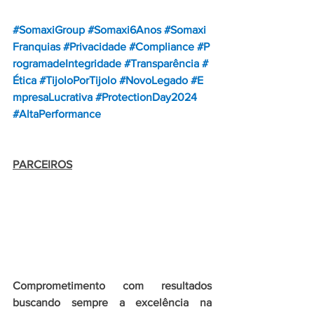
#SomaxiGrou
p 
#Somaxi6Anos
#Somaxi
Franquias
#Privacidade
#Compliance
#P
rogramadeIntegridade
#Transparência
#
Ética
#TijoloPorTijolo
#NovoLegado
#E
mpresaLucrativa
#ProtectionDay2024
#AltaPerformance
PARCEIROS
Comprometimento com resultados 
buscando sempre a excelência na 