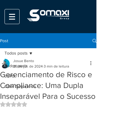
Post
Todos posts
Josue Bento
Todos posts
25 de jul. de 2024
3 min de leitura
Gerenciamento de Risco e
LGPD
Compliance: Uma Dupla
Ciber Seguranca
Inseparável Para o Sucesso
Avaliado com NaN de 5 estrelas.