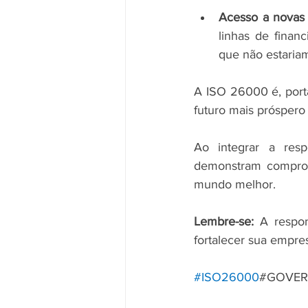
Acesso a novas 
linhas de finan
que não estaria
A ISO 26000 é, porta
futuro mais próspero 
Ao integrar a resp
demonstram compromi
mundo melhor.
Lembre-se:
 A respo
fortalecer sua empres
#ISO26000
#GOVER