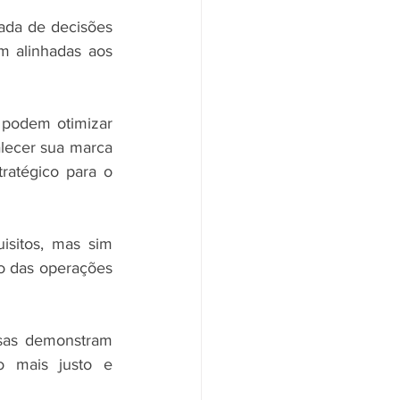
da de decisões 
m alinhadas aos 
podem otimizar 
lecer sua marca 
tratégico para o 
sitos, mas sim 
o das operações 
sas demonstram 
 mais justo e 