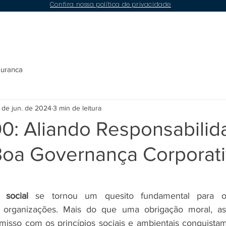
Confira nossa política de privacidade
Conteúdos
Compliance
LGPD
Contato
guranca
 de jun. de 2024
3 min de leitura
0: Aliando Responsabilid
 Boa Governança Corporat
e 5 estrelas.
 social
 se tornou um quesito fundamental para o
as organizações. Mais do que uma obrigação moral, a
sso com os princípios sociais e ambientais conquistam 