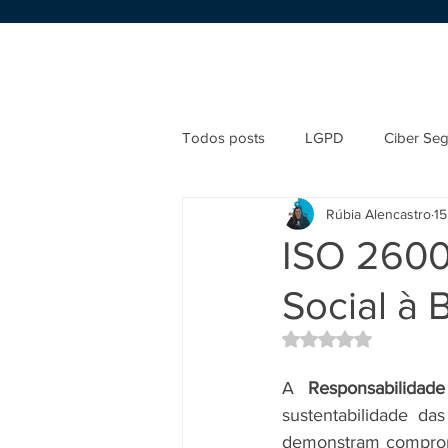
Início
Sobre nós
Serviços
Todos posts
LGPD
Ciber Se
Rúbia Alencastro
15
ISO 2600
Social à
Avaliado com NaN d
A 
Responsabilidade
sustentabilidade d
demonstram compromi