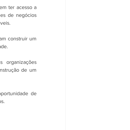
m ter acesso a 
des de negócios 
veis.
am construir um 
ade. 
s organizações 
nstrução de um 
portunidade de 
os.