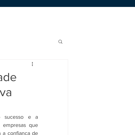
Área de Membros
Trabalhe Conosco
ade
iva
 sucesso e a 
s empresas que 
a confiança de 