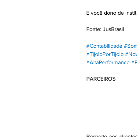
E você dono de insti
Fonte: JusBrasil
#Contabilidade
#Som
#TijoloPorTijolo
#No
#AltaPerformance
#P
PARCEIROS
Respeito aos cliente