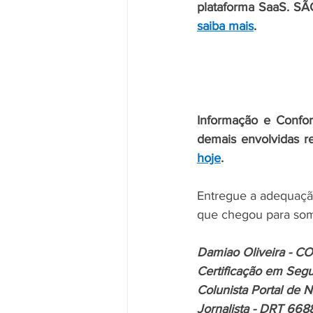
plataforma SaaS. S
saiba mais
.
Informação e Confo
demais envolvidas r
hoje
.
Entregue a adequaçã
que chegou para som
Damiao Oliveira - 
Certificação em Seg
Colunista Portal de 
Jornalista - DRT 668