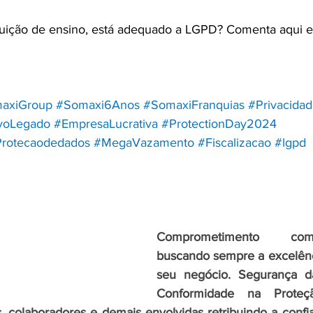
tuição de ensino, está adequado a LGPD? Comenta aqui em
axiGroup
#Somaxi6Anos
#SomaxiFranquias
#Privacida
voLegado
#EmpresaLucrativa
#ProtectionDay2024
rotecaodedados
#MegaVazamento
#Fiscalizacao
#lgpd
Comprometimento com
buscando sempre a excelênc
seu negócio. Segurança d
s, colaboradores e demais envolvidas retribuindo a confia