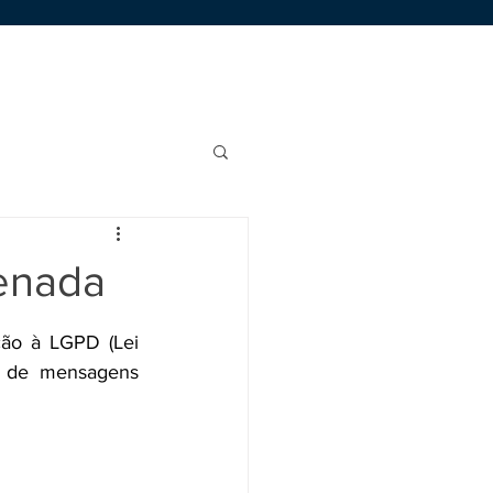
Área de Membros
Trabalhe Conosco
denada
ão à LGPD (Lei 
 de mensagens 