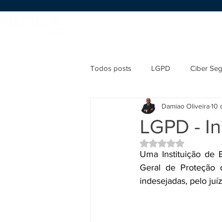
Início
Sobre nós
Serviços
Todos posts
LGPD
Ciber Se
Damiao Oliveira
10 
LGPD - I
Avaliado com NaN d
Uma Instituição de 
Geral de Proteção
indesejadas, pelo ju