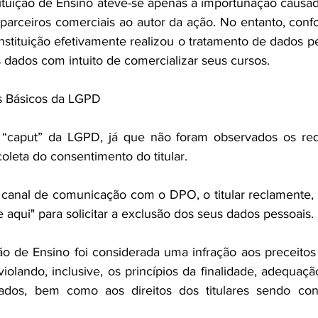
tituição de Ensino ateve-se apenas à importunação causada
parceiros comerciais ao autor da ação. No entanto, confor
Instituição efetivamente realizou o tratamento de dados pe
 dados com intuito de comercializar seus cursos.
os Básicos da LGPD
8º, “caput” da LGPD, já que não foram observados os req
coleta do consentimento do titular.
 canal de comunicação com o DPO, o titular reclamente, t
 aqui" para solicitar a exclusão dos seus dados pessoais.
ção de Ensino foi considerada uma infração aos preceitos
olando, inclusive, os princípios da finalidade, adequação
dados, bem como aos direitos dos titulares sendo c