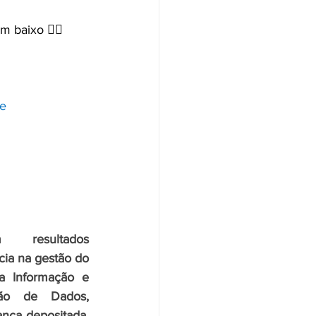
 baixo 👇🏾
de
 resultados 
ia na gestão do 
a Informação e 
Conformidade na Proteção de Dados, 
nça depositada. 