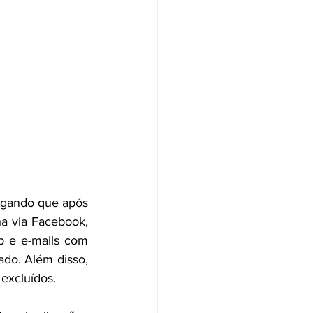
egando que após 
ha via Facebook, 
 e e-mails com 
do. Além disso, 
 excluídos.