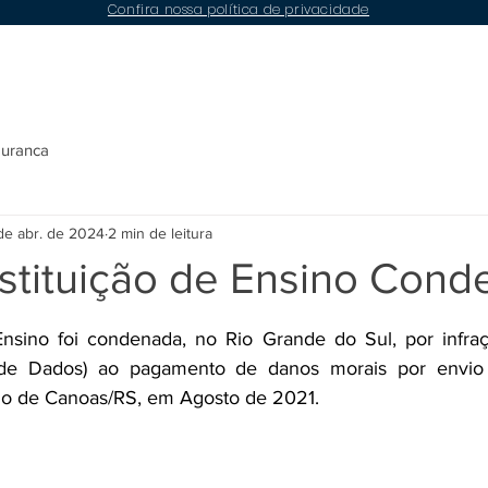
Confira nossa política de privacidade
Conteúdos
Compliance
LGPD
Contato
guranca
de abr. de 2024
2 min de leitura
nstituição de Ensino Con
e 5 estrelas.
Ensino foi condenada, no Rio Grande do Sul, por infraç
 de Dados) ao pagamento de danos morais por envio
ízo de Canoas/RS, em Agosto de 2021.