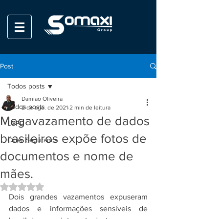
Post
Todos posts
Damiao Oliveira
Todos posts
2 de ago. de 2021
2 min de leitura
Megavazamento de dados
LGPD
brasileiros expõe fotos de
Ciber Seguranca
documentos e nome de
mães.
Avaliado com NaN de 5 estrelas.
Dois grandes vazamentos expuseram 
dados e informações sensíveis de 