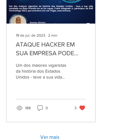
19 de jul. de 2023
∙
2
min
ATAQUE HACKER EM
SUA EMPRESA PODE
SER SUA CULPA
Um dos maiores vigaristas
da história dos Estados
Unidos - teve a sua vida
retratada no filme Prenda-
me se for capaz, Frank
Abagnale Jr,...
188
0
3
Ver mais