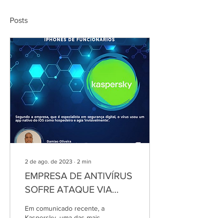
Posts
2 de ago. de 2023
∙
2
min
EMPRESA DE ANTIVÍRUS
SOFRE ATAQUE VIA
IPHONE DE
Em comunicado recente, a
FUNCIONÁRIOS -
Kaspersky, uma das mais