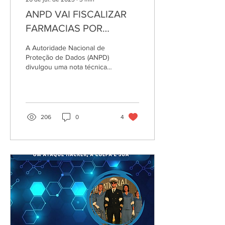
ANPD VAI FISCALIZAR
FARMACIAS POR
COLETA EXCESSIVA DE
A Autoridade Nacional de
CPF´S E OUTRO DADOS
Proteção de Dados (ANPD)
divulgou uma nota técnica
informando que vai
intensificar a fiscalização de
farmácias e...
206
0
4