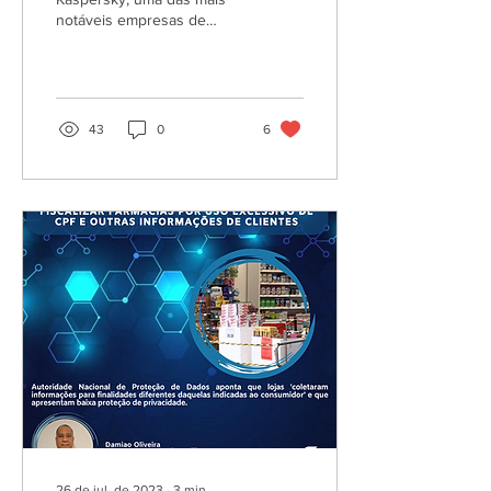
notáveis empresas de
ENTENDA
segurança cibernética do
mundo, disse ter sido
atingida por um...
43
0
6
26 de jul. de 2023
∙
3
min