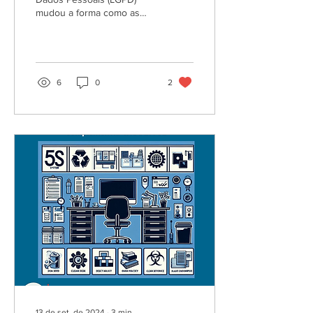
mudou a forma como as
empresas lidam com dados
pessoais. Tornando-se um
documento...
6
0
2
13 de set. de 2024
∙
3
min