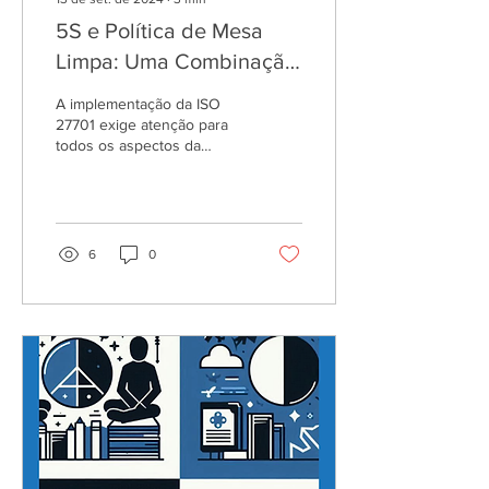
5S e Política de Mesa
Limpa: Uma Combinação
Poderosa para a
A implementação da ISO
Segurança da
27701 exige atenção para
todos os aspectos da
Informação
segurança da informação,
incluindo as práticas mais
básicas, mas...
6
0