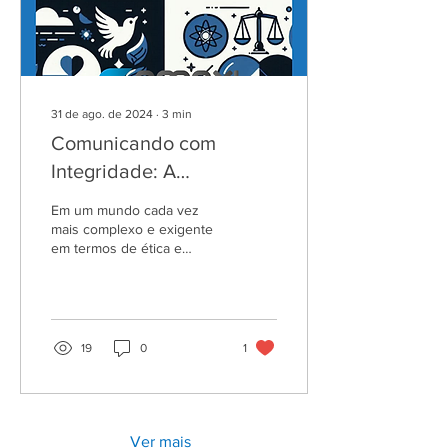
31 de ago. de 2024
∙
3
min
Comunicando com
Integridade: A
Importância da
Em um mundo cada vez
Comunicação Não
mais complexo e exigente
em termos de ética e
Violenta no Compliance
integridade, a comunicação
se torna um dos pilares
fundamentais para...
19
0
1
Ver mais