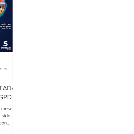
itura
TADAS
LGPD
s meses
 sido
econ