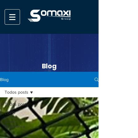
Blog
Blog
Todos posts
Todos posts
LGPD
Ciber
Seguranca