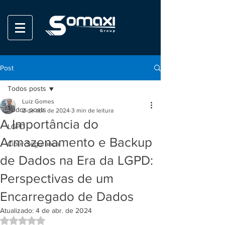
Post
Todos posts
Luiz Gomes
Todos posts
2 de abr. de 2024
3 min de leitura
A Importância do
LGPD
Armazenamento e Backup
Ciber Seguranca
de Dados na Era da LGPD:
Perspectivas de um
Encarregado de Dados
Atualizado:
4 de abr. de 2024
Avaliado com NaN de 5 estrelas.