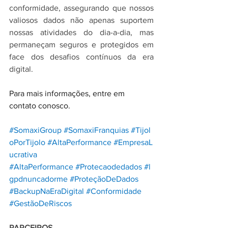
conformidade, assegurando que nossos 
valiosos dados não apenas suportem 
nossas atividades do dia-a-dia, mas 
permaneçam seguros e protegidos em 
face dos desafios contínuos da era 
digital.
Para mais informações, entre em 
contato conosco.
#SomaxiGroup
#SomaxiFranquias
#Tijol
oPorTijolo
#AltaPerformance
#EmpresaL
ucrativa
#AltaPerformance
#Protecaodedados
#l
gpdnuncadorme
#ProteçãoDeDados
#BackupNaEraDigital
#Conformidade
#GestãoDeRiscos
PARCEIROS