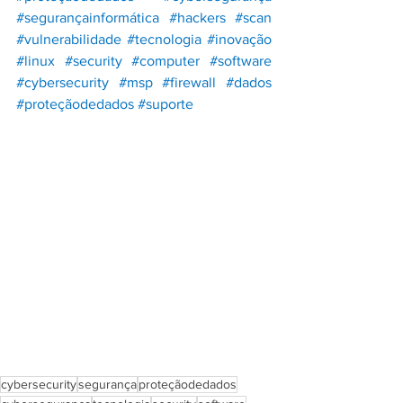
#segurançainformática
#hackers
#scan
#vulnerabilidade
#tecnologia
#inovação
#linux
#security
#computer
#software
#cybersecurity
#msp
#firewall
#dados
#proteçãodedados
#suporte
cybersecurity
segurança
proteçãodedados