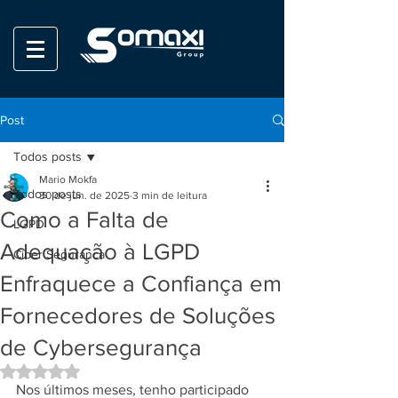
Post
Todos posts
Mario Mokfa
Todos posts
30 de jun. de 2025
3 min de leitura
Como a Falta de
LGPD
Adequação à LGPD
Ciber Seguranca
Enfraquece a Confiança em
Fornecedores de Soluções
de Cybersegurança
Avaliado com NaN de 5 estrelas.
Nos últimos meses, tenho participado 