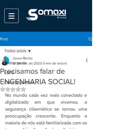
Post
Todos posts
Josue Bento
Todos posts
27 de set. de 2023
3 min de leitura
Precisamos falar de
LGPD
ENGENHARIA SOCIAL!
Ciber Seguranca
Avaliado com NaN de 5 estrelas.
No mundo cada vez mais conectado e 
digitalizado em que vivemos, a 
segurança cibernética se tornou uma 
preocupação crescente. Enquanto a 
maioria de nós está familiarizada com os 