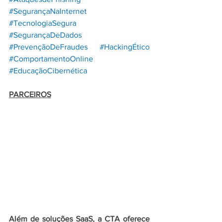
#SegurançaNaInternet
#TecnologiaSegura
#SegurançaDeDados
#PrevençãoDeFraudes
#HackingÉtico
#ComportamentoOnline
#EducaçãoCibernética
PARCEIROS
Além de soluções SaaS, a CTA oferece 