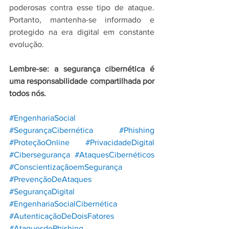
poderosas contra esse tipo de ataque. 
Portanto, mantenha-se informado e 
protegido na era digital em constante 
evolução.
Lembre-se: a segurança cibernética é 
uma responsabilidade compartilhada por 
todos nós.
#EngenhariaSocial
#SegurançaCibernética
#Phishing
#ProteçãoOnline
#PrivacidadeDigital
#Cibersegurança
#AtaquesCibernéticos
#ConscientizaçãoemSegurança
#PrevençãoDeAtaques
#SegurançaDigital
#EngenhariaSocialCibernética
#AutenticaçãoDeDoisFatores
#AtaquesdePhishing