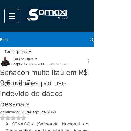
Post
Todos posts
Damiao Oliveira
Todos posts
23 de jun. de 2021
1 min de leitura
Senacon multa Itaú em R$
LGPD
9,6 milhões por uso
Ciber Seguranca
indevido de dados
pessoais
Atualizado:
23 de ago. de 2021
Avaliado com NaN de 5 estrelas.
A SENACON (Secretaria Nacional do 
Consumidor), do Ministério da Justiça, 