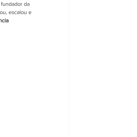
, fundador da 
u, escalou e 
ncia 