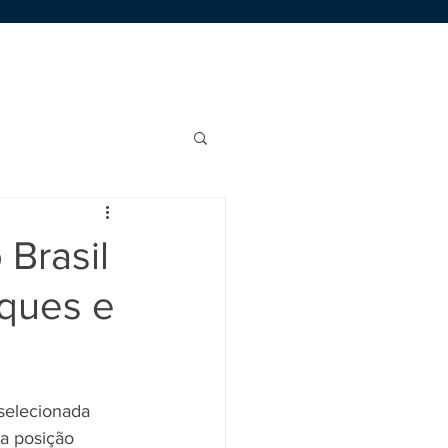
Área de Membros
Trabalhe Conosco
Brasil
aques e
 selecionada 
a posição 