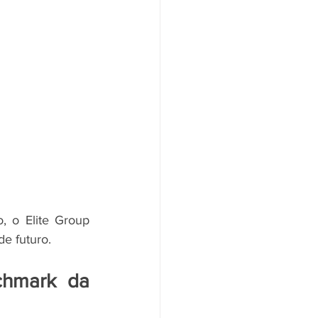
 o Elite Group 
e futuro.
chmark da 