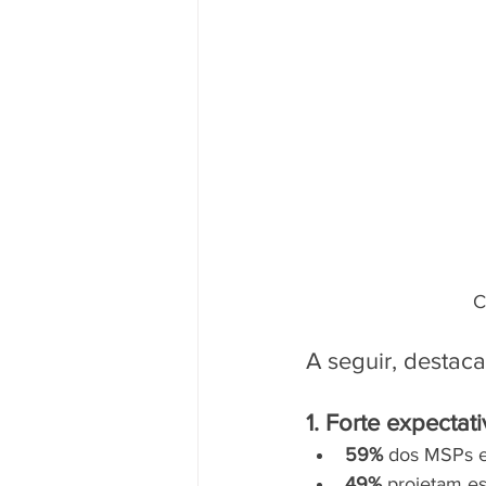
C
A seguir, destaca
1. Forte expectat
59%
 dos MSPs e
49%
 projetam e