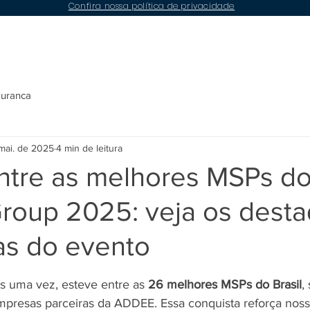
Confira nossa política de privacidade
Conteúdos
Compliance
LGPD
Contato
guranca
mai. de 2025
4 min de leitura
ntre as melhores MSPs do 
Group 2025: veja os dest
as do evento
e 5 estrelas.
is uma vez, esteve entre as 
26 melhores MSPs do Brasil
,
presas parceiras da ADDEE. Essa conquista reforça noss