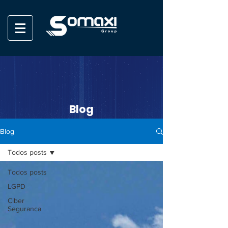
Blog
Blog
Todos posts
Todos posts
LGPD
Ciber
Seguranca