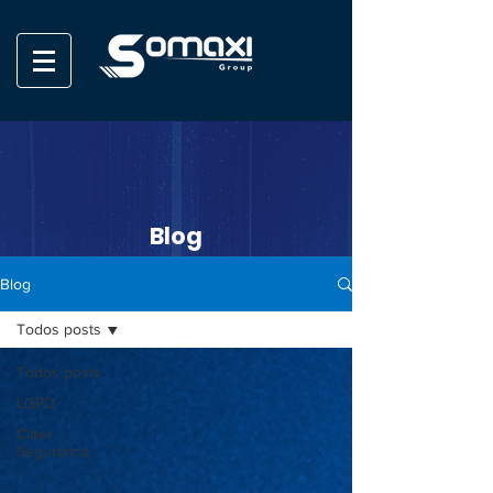
Blog
Blog
Todos posts
Todos posts
LGPD
Ciber
Seguranca