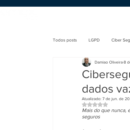
Início
Sobre nós
Serviços
Todos posts
LGPD
Ciber Se
Damiao Oliveira
8 d
Cibersegu
dados va
Atualizado:
7 de jun. de 2
Avaliado com NaN d
Mais do que nunca, é 
seguros