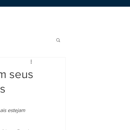
Área de Membros
Trabalhe Conosco
êm seus
s
ais estejam 