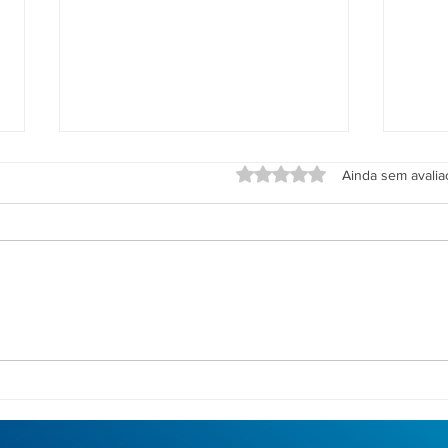
Avaliado com 0 de 5 estrel
Ainda sem avali
A segurança começa na
O Ze
página de login
Priv
café 