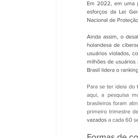
Em 2022, em uma per
esforços da Lei Ge
Nacional de Proteção
Ainda assim, o desa
holandesa de cibers
usuários violados, c
milhões de usuários a
Brasil lidera o ranki
Para se ter ideia do
aqui, a pesquisa mo
brasileiros foram ati
primeiro trimestre 
vazados
 a cada 60 s
Formas de c