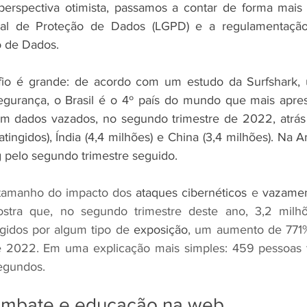
spectiva otimista, passamos a contar de forma mais 
ral de Proteção de Dados (LGPD) e a regulamentação
 de Dados. 
fio é grande: de acordo com um estudo da Surfshark,
egurança, o Brasil é o 4º país do mundo que mais apres
om dados vazados, no segundo trimestre de 2022, atrás 
tingidos), Índia (4,4 milhões) e China (3,4 milhões). Na A
ng pelo segundo trimestre seguido.
 tamanho do impacto dos 
ataques cibernéticos
 e 
vazame
stra que, no segundo trimestre deste ano, 3,2 milhõ
ngidos por algum tipo de 
exposição
, um aumento de 771%
de 2022. Em uma explicação mais simples: 459 pessoas
egundos.
ombate e educação na web