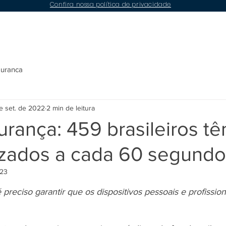
Confira nossa política de privacidade
Conteúdos
Compliance
LGPD
Contato
guranca
e set. de 2022
2 min de leitura
rança: 459 brasileiros t
zados a cada 60 segundo
023
e 5 estrelas.
preciso garantir que os dispositivos pessoais e profission