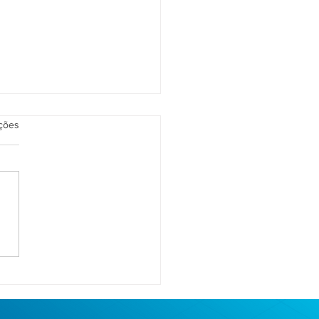
as.
ações
n do Troubleshooting na
acidade de Dados (com
e paciência)