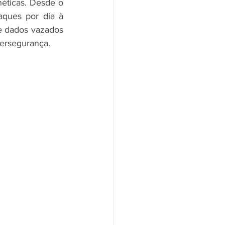
éticas. Desde o 
ques por dia à 
e dados vazados 
bersegurança.