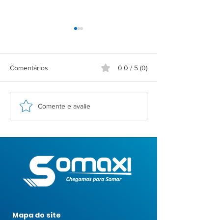
Comentários
0.0 / 5 (0)
A segurança começa na
O Zen do Troubl
Comente e avalie
página de login
na Privacidade 
(com café e paci
Mapa do site