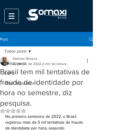
Post
Todos posts
Damiao Oliveira
Todos posts
22 de jul. de 2022
2 min de leitura
Brasil tem mil tentativas de
LGPD
fraude de identidade por
Ciber Seguranca
hora no semestre, diz
pesquisa.
Avaliado com NaN de 5 estrelas.
No primeiro semestre de 2022, o Brasil 
registrou mais de 5 mil tentativas de fraude 
de identidade por hora, segundo 