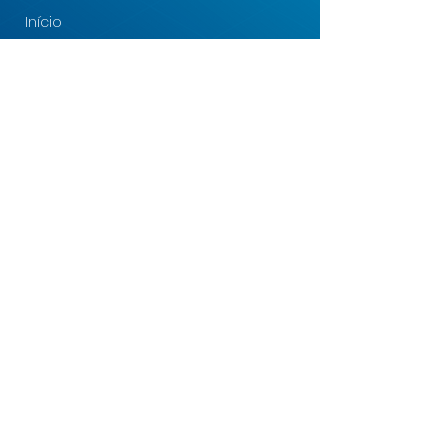
Início
Quem somos
LGPD
Podcasts
Blog
Treinamentos
Dúvidas Sobre LGPD
Política de privacidade
Contato:
47 99930-0734
contato@somaxi.com.br