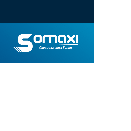
Mapa do site
Início
Quem somos
LGPD
Podcasts
Blog