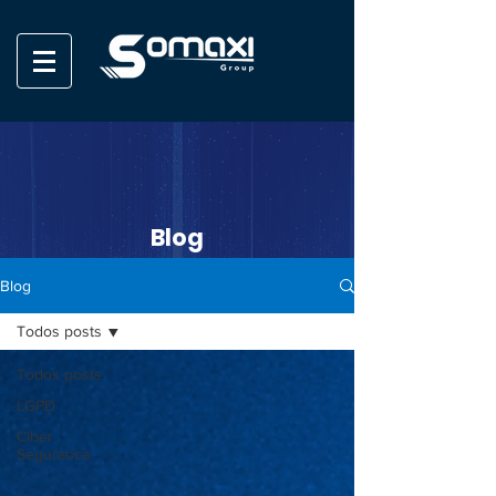
Blog
Blog
Todos posts
Todos posts
LGPD
Ciber
Seguranca