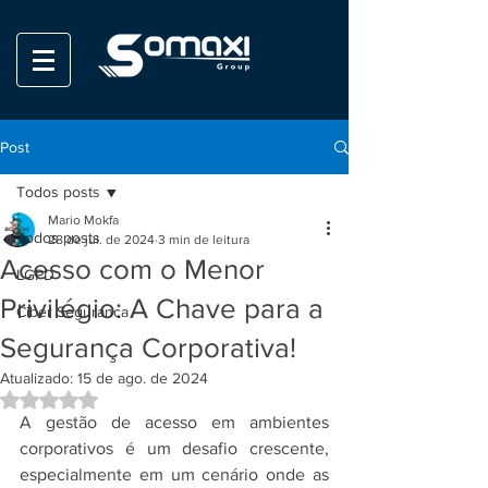
Post
Todos posts
Mario Mokfa
Todos posts
28 de jul. de 2024
3 min de leitura
Acesso com o Menor
LGPD
Privilégio: A Chave para a
Ciber Seguranca
Segurança Corporativa!
Atualizado:
15 de ago. de 2024
Avaliado com NaN de 5 estrelas.
A gestão de acesso em ambientes 
corporativos é um desafio crescente, 
especialmente em um cenário onde as 