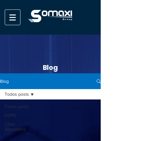
Blog
Blog
Todos posts
Todos posts
LGPD
Ciber
Seguranca